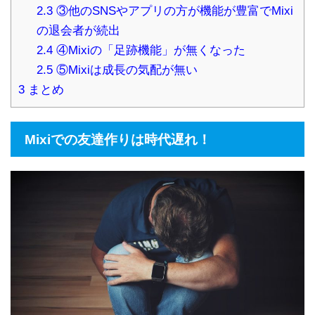
2.3
③他のSNSやアプリの方が機能が豊富でMixi
の退会者が続出
2.4
④Mixiの「足跡機能」が無くなった
2.5
⑤Mixiは成長の気配が無い
3
まとめ
Mixiでの友達作りは時代遅れ！