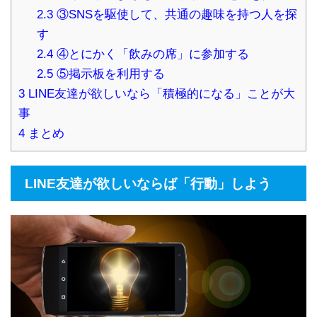
2.3
③SNSを駆使して、共通の趣味を持つ人を探
す
2.4
④とにかく「飲みの席」に参加する
2.5
⑤掲示板を利用する
3
LINE友達が欲しいなら「積極的になる」ことが大
事
4
まとめ
LINE友達が欲しいならば「行動」しよう